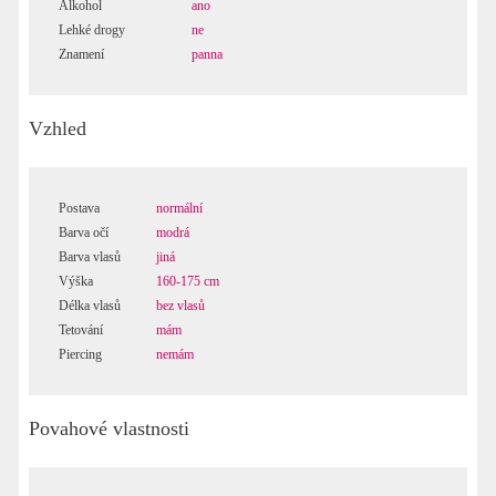
Alkohol
ano
Lehké drogy
ne
Znamení
panna
Vzhled
Postava
normální
Barva očí
modrá
Barva vlasů
jiná
Výška
160-175 cm
Délka vlasů
bez vlasů
Tetování
mám
Piercing
nemám
Povahové vlastnosti