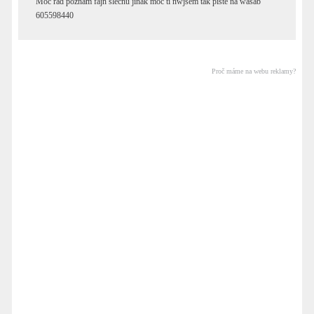
Moc rad poznam fajn slecnu jinak moc ti nwjsem tak piste na wasab
605598440
Proč máme na webu reklamy?