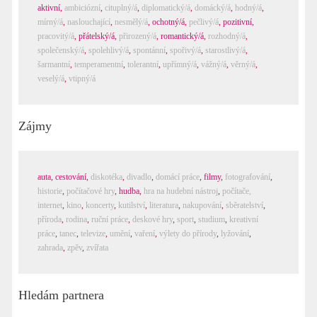
aktivní
,
ambiciózní
,
cituplný/á
,
diplomatický/á
,
domácký/á
,
hodný/á
,
mírný/á
,
naslouchající
,
nesmělý/á
,
ochotný/á
,
pečlivý/á
,
pozitivní
,
pracovitý/á
,
přátelský/á
,
přirozený/á
,
romantický/á
,
rozhodný/á
,
společenský/á
,
spolehlivý/á
,
spontánní
,
spořivý/á
,
starostlivý/á
,
šarmantní
,
temperamentní
,
tolerantní
,
upřímný/á
,
vážný/á
,
věrný/á
,
veselý/á
,
vtipný/á
Zájmy
auta
,
cestování
,
diskotéka
,
divadlo
,
domácí práce
,
filmy
,
fotografování
,
historie
,
počítačové hry
,
hudba
,
hra na hudební nástroj
,
počítače,
internet
,
kino
,
koncerty
,
kutilství
,
literatura
,
nakupování
,
sběratelství
,
příroda
,
rodina
,
ruční práce
,
deskové hry
,
sport
,
studium
,
kreativní
práce
,
tanec
,
televize
,
umění
,
vaření
,
výlety do přírody
,
lyžování
,
zahrada
,
zpěv
,
zvířata
Hledám partnera