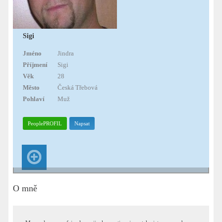
Sigi
Jméno
Jindra
Příjmení
Sigi
Věk
28
Město
Česká Třebová
Pohlaví
Muž
PeoplePROFIL
Napsat
O mně