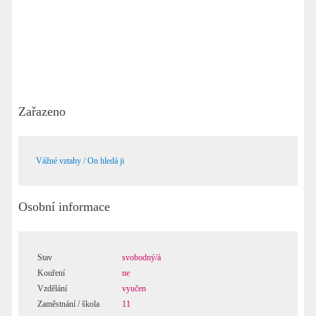
Zařazeno
Vážné vztahy / On hledá ji
Osobní informace
Stav
svobodný/á
Kouření
ne
Vzdělání
vyučen
Zaměstnání / škola
11