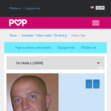
|
Přihlásit se
Zaregistrovat
Home
~
Seznamka
/
Vážné vztahy
/
On hledá ji
~ Jindra | Sigi
Najdi si partnera, nebo kámoše
[
Zaregistrovat
]
[
Přihlásit se
]
<
>