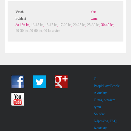
Vztah
flirt
Pohlaví
žena
do 13ti let
,
13-15 let
,
15-17 let
,
17-20 let
,
20-25 let
,
25-30 let
,
30-40 let
,
40-50 let
,
50-60 let
,
60 let a více
O
PeopleLovePeople
Aktuality
O nás, o našem
týmu
Soutěže
Nápověda, FAQ
Kontakty