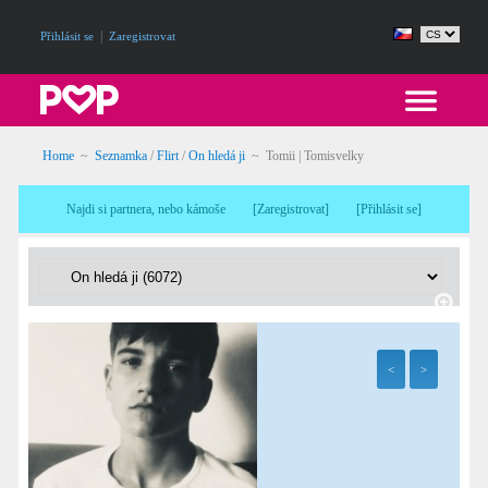
|
Přihlásit se
Zaregistrovat
Home
~
Seznamka
/
Flirt
/
On hledá ji
~ Tomii | Tomisvelky
Najdi si partnera, nebo kámoše
[
Zaregistrovat
]
[
Přihlásit se
]
<
>