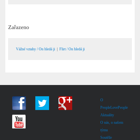
Zařazeno
Vážné vztahy / On hledá ji
|
Flirt / On hledá ji
O
PeopleLovePeople
Aktuality
O nás, o našem
týmu
Soutěže