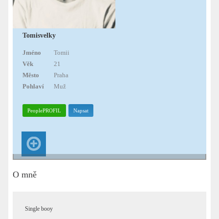
Tomisvelky
Jméno
Tomii
Věk
21
Město
Praha
Pohlaví
Muž
PeoplePROFIL
Napsat
O mně
Single booy