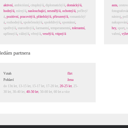
aktivní
,
ambiciózní
,
cituplný/á
,
diplomatický/á
,
domácký/á
,
auta
,
cestov
hodný/á
,
mírný/á
,
naslouchající
,
nesmělý/á
,
ochotný/á
,
pečlivý/
fotografová
á
,
pozitivní
,
pracovitý/á
,
přátelský/á
,
přirozený/á
,
romantický/
nástroj
,
počí
á
,
rozhodný/á
,
společenský/á
,
spolehlivý/á
,
spontánní
,
nakupování
spořivý/á
,
starostlivý/á
,
šarmantní
,
temperamentní
,
tolerantní
,
hry
,
sport
,
s
upřímný/á
,
vážný/á
,
věrný/á
,
veselý/á
,
vtipný/á
vaření
,
výle
ledám partnera
Vztah
flirt
Pohlaví
žena
do 13ti let
,
13-15 let
,
15-17 let
,
17-20 let
,
20-25 let
,
25-
30 let
,
30-40 let
,
40-50 let
,
50-60 let
,
60 let a více