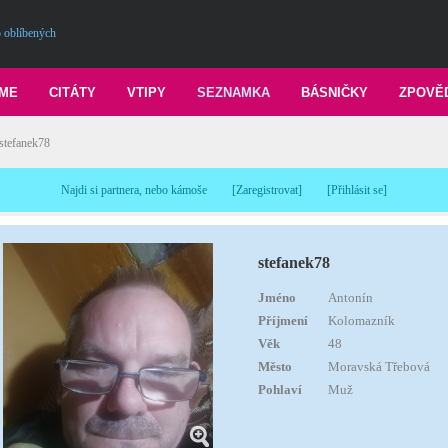
 oblíbených
ME
CITÁTY
VTIPY
SEZNAMKA
BÁSNIČKY
ZPOVĚ
stefanek78
Najdi si partnera, nebo kámoše
[
Zaregistrovat
]
[
Přihlásit se
]
stefanek78
Jméno
Antonín
Příjmení
Kolomazník
Věk
48
Město
Moravská Třebová
Pohlaví
Muž