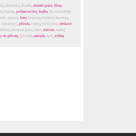
ání
,
diskotéka
,
divadlo
,
domácí práce
,
filmy
,
ní
,
historie
,
počítačové hry
,
hudba
,
hra na hudební
tače, internet
,
kino
,
koncerty
,
kutilství
,
literatura
,
,
sběratelství
,
příroda
,
rodina
,
ruční práce
,
deskové
tudium
,
kreativní práce
,
tanec
,
televize
,
umění
,
ty do přírody
,
lyžování
,
zahrada
,
zpěv
,
zvířata