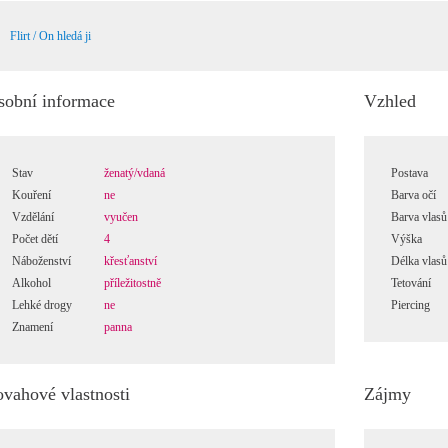
Flirt / On hledá ji
sobní informace
Vzhled
Stav
ženatý/vdaná
Postava
Kouření
ne
Barva očí
Vzdělání
vyučen
Barva vlasů
Počet dětí
4
Výška
Náboženství
křesťanství
Délka vlasů
Alkohol
příležitostně
Tetování
Lehké drogy
ne
Piercing
Znamení
panna
ovahové vlastnosti
Zájmy