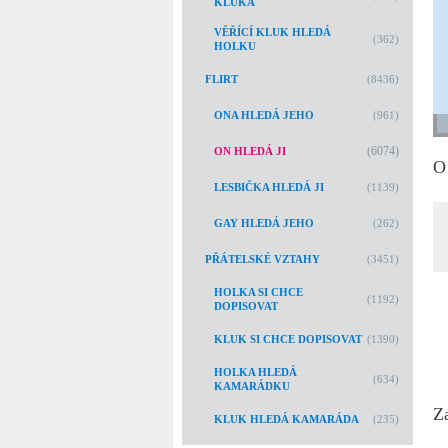
KLUKA
VĚŘÍCÍ KLUK HLEDÁ
(362)
HOLKU
FLIRT
(8436)
ONA HLEDÁ JEHO
(961)
(6074)
ON HLEDÁ JI
O
LESBIČKA HLEDÁ JI
(1139)
GAY HLEDÁ JEHO
(262)
PŘÁTELSKÉ VZTAHY
(3451)
HOLKA SI CHCE
(1192)
DOPISOVAT
KLUK SI CHCE DOPISOVAT
(1390)
HOLKA HLEDÁ
(634)
KAMARÁDKU
Z
KLUK HLEDÁ KAMARÁDA
(235)