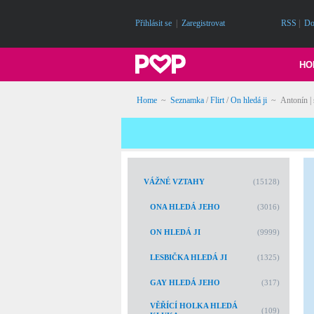
Přihlásit se
|
Zaregistrovat
RSS
|
Do
HO
Home
~
Seznamka
/
Flirt
/
On hledá ji
~ Antonín | 
VÁŽNÉ VZTAHY
(15128)
ONA HLEDÁ JEHO
(3016)
ON HLEDÁ JI
(9999)
LESBIČKA HLEDÁ JI
(1325)
GAY HLEDÁ JEHO
(317)
VĚŘÍCÍ HOLKA HLEDÁ
(109)