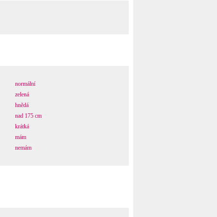
normální
zelená
hnědá
nad 175 cm
krátká
mám
nemám