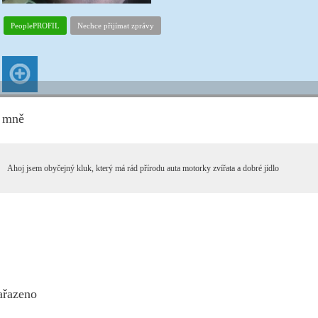
PeoplePROFIL
Nechce přijímat zprávy
 mně
Ahoj jsem obyčejný kluk, který má rád přírodu auta motorky zvířata a dobré jídlo
ařazeno