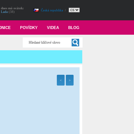
dnes má svátek:
Česká republika
/
Lada
(38)
DNICE
POVÍDKY
VIDEA
BLOG
<
>