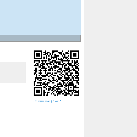
Co znamená QR kód?