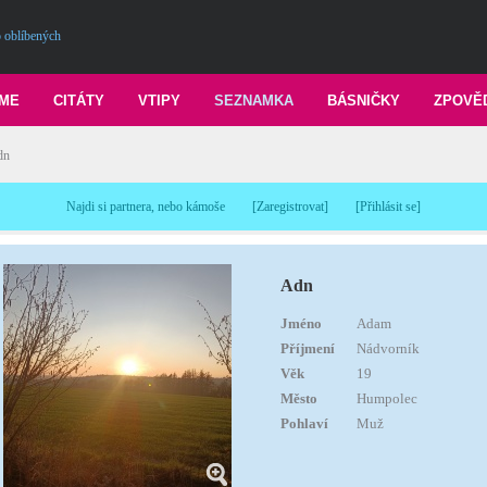
 oblíbených
ME
CITÁTY
VTIPY
SEZNAMKA
BÁSNIČKY
ZPOVĚ
dn
Najdi si partnera, nebo kámoše
[
Zaregistrovat
]
[
Přihlásit se
]
Adn
Jméno
Adam
Příjmení
Nádvorník
Věk
19
Město
Humpolec
Pohlaví
Muž