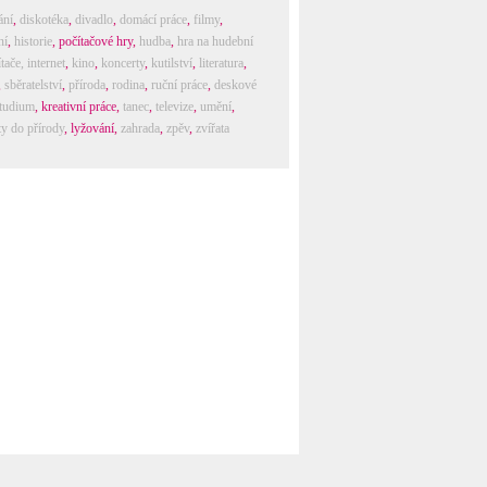
ání
,
diskotéka
,
divadlo
,
domácí práce
,
filmy
,
ní
,
historie
,
počítačové hry
,
hudba
,
hra na hudební
tače, internet
,
kino
,
koncerty
,
kutilství
,
literatura
,
,
sběratelství
,
příroda
,
rodina
,
ruční práce
,
deskové
tudium
,
kreativní práce
,
tanec
,
televize
,
umění
,
ty do přírody
,
lyžování
,
zahrada
,
zpěv
,
zvířata