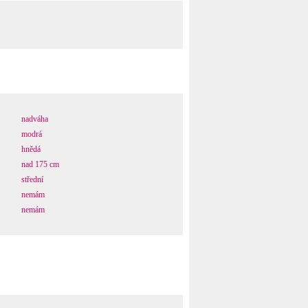
nadváha
modrá
hnědá
nad 175 cm
střední
nemám
nemám