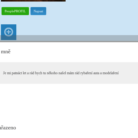
PeoplePROFIL
Napsat
 mně
Je mi patnáct let a rád bych tu někoho našel mám rád rybaření auta a modelaření
ařazeno