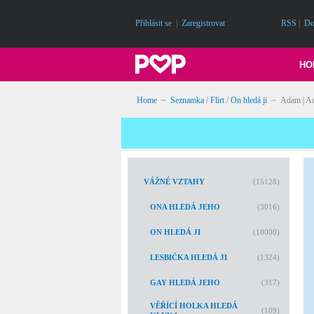
Přihlásit se
|
Zaregistrovat
RSS
|
Do
HO
Home
~
Seznamka
/
Flirt
/
On hledá ji
~ Adam | A
VÁŽNÉ VZTAHY
(15128)
ONA HLEDÁ JEHO
(3016)
ON HLEDÁ JI
(10000)
LESBIČKA HLEDÁ JI
(1324)
GAY HLEDÁ JEHO
(317)
VĚŘÍCÍ HOLKA HLEDÁ
(109)