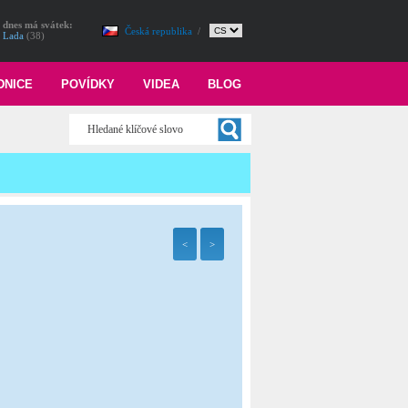
dnes má svátek:
Česká republika
/
Lada
(38)
DNICE
POVÍDKY
VIDEA
BLOG
<
>