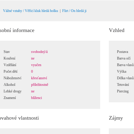
Vážné vztahy / Věřící kluk hledá holku
|
Flirt / On hledá ji
sobní informace
Vzhled
Stav
svobodný/á
Postava
Kouření
ne
Barva očí
Vzdělání
vyučen
Barva vlasů
Počet dětí
0
Výška
Náboženství
křesťanství
Délka vlasů
Alkohol
příležitostně
Tetování
Lehké drogy
ne
Piercing
Znamení
blíženci
ovahové vlastnosti
Zájmy