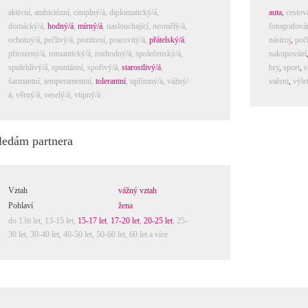
aktivní
,
ambiciózní
,
cituplný/á
,
diplomatický/á
,
auta
,
cestov
domácký/á
,
hodný/á
,
mírný/á
,
naslouchající
,
nesmělý/á
,
fotografová
ochotný/á
,
pečlivý/á
,
pozitivní
,
pracovitý/á
,
přátelský/á
,
nástroj
,
počí
přirozený/á
,
romantický/á
,
rozhodný/á
,
společenský/á
,
nakupování
spolehlivý/á
,
spontánní
,
spořivý/á
,
starostlivý/á
,
hry
,
sport
,
s
šarmantní
,
temperamentní
,
tolerantní
,
upřímný/á
,
vážný/
vaření
,
výle
á
,
věrný/á
,
veselý/á
,
vtipný/á
ledám partnera
Vztah
vážný vztah
Pohlaví
žena
do 13ti let
,
13-15 let
,
15-17 let
,
17-20 let
,
20-25 let
,
25-
30 let
,
30-40 let
,
40-50 let
,
50-60 let
,
60 let a více