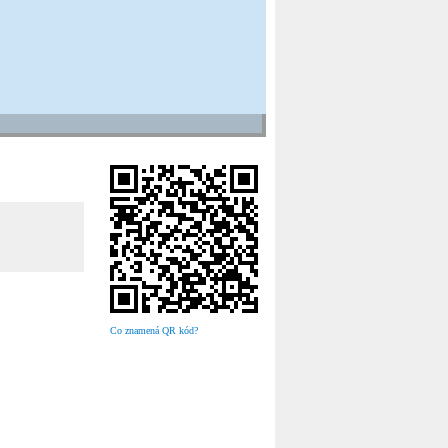
Co znamená QR kód?