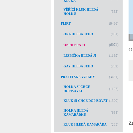
KLUKA
VĚŘÍCÍ KLUK HLEDÁ
(362)
HOLKU
FLIRT
(8436)
ONA HLEDÁ JEHO
(961)
(6074)
ON HLEDÁ JI
O
LESBIČKA HLEDÁ JI
(1139)
GAY HLEDÁ JEHO
(262)
PŘÁTELSKÉ VZTAHY
(3451)
HOLKA SI CHCE
(1192)
DOPISOVAT
KLUK SI CHCE DOPISOVAT
(1390)
HOLKA HLEDÁ
(634)
KAMARÁDKU
Z
KLUK HLEDÁ KAMARÁDA
(235)