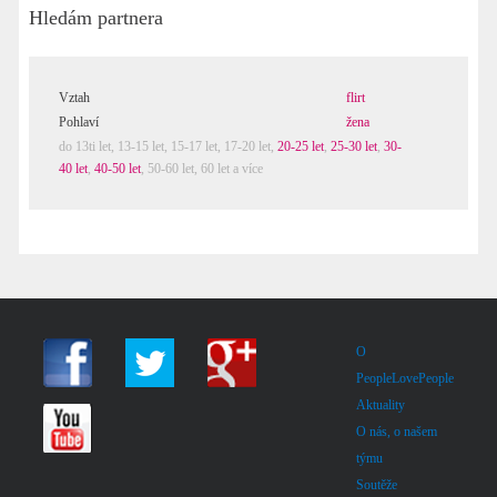
Hledám partnera
Vztah
flirt
Pohlaví
žena
do 13ti let
,
13-15 let
,
15-17 let
,
17-20 let
,
20-25 let
,
25-30 let
,
30-
40 let
,
40-50 let
,
50-60 let
,
60 let a více
O
PeopleLovePeople
Aktuality
O nás, o našem
týmu
Soutěže