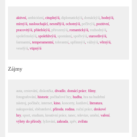
aktivní
,
ambiciózní
,
cituplný/á
,
diplomatický/á
,
domácký/á
,
hodný/á
,
mírný/á
,
naslouchající
,
nesmělý/á
,
ochotný/á
,
pečlivý/á
,
pozitivní
,
pracovitý/á
,
přátelský/á
,
přirozený/á
,
romantický/á
,
rozhodný/á
,
společenský/á
,
spolehlivý/á
,
spontánní
,
spořivý/á
,
starostlivý/á
,
šarmantní
,
temperamentní
,
tolerantní
,
upřímný/á
,
vážný/á
,
věrný/á
,
veselý/á
,
vtipný/á
Zájmy
auta
,
cestování
,
diskotéka
,
divadlo
,
domácí práce
,
filmy
,
fotografování
,
historie
,
počítačové hry
,
hudba
,
hra na hudební
nástroj
,
počítače, internet
,
kino
,
koncerty
,
kutilství
,
literatura
,
nakupování
,
sběratelství
,
příroda
,
rodina
,
ruční práce
,
deskové
hry
,
sport
,
studium
,
kreativní práce
,
tanec
,
televize
,
umění
,
vaření
,
výlety do přírody
,
lyžování
,
zahrada
,
zpěv
,
zvířata