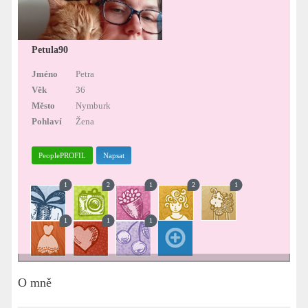
Petula90
Jméno
Petra
Věk
36
Město
Nymburk
Pohlaví
Žena
PeoplePROFIL
Napsat
1
2
1
2
1
1
1
1
O mně