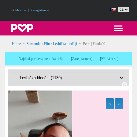
|
Přihlásit se
Zaregistrovat
Home
~
Seznamka
/
Flirt
/
Lesbička hledá ji
~ Petra | Petula90
Najdi si partnera, nebo kámoše
[
Zaregistrovat
]
[
Přihlásit se
]
<
>