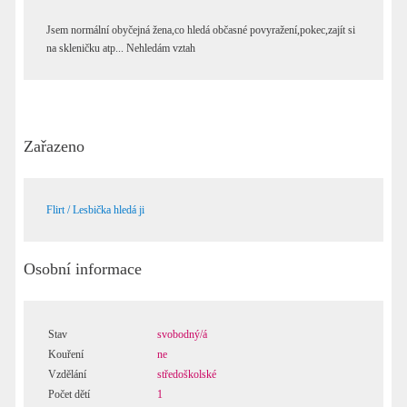
Jsem normální obyčejná žena,co hledá občasné povyražení,pokec,zajít si
na skleničku atp... Nehledám vztah
Zařazeno
Flirt / Lesbička hledá ji
Osobní informace
Stav
svobodný/á
Kouření
ne
Vzdělání
středoškolské
Počet dětí
1