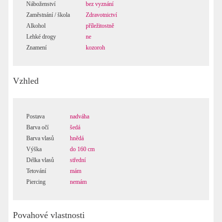
Náboženství
bez vyznání
Zaměstnání / škola
Zdravotnictví
Alkohol
příležitostně
Lehké drogy
ne
Znamení
kozoroh
Vzhled
Postava
nadváha
Barva očí
šedá
Barva vlasů
hnědá
Výška
do 160 cm
Délka vlasů
střední
Tetování
mám
Piercing
nemám
Povahové vlastnosti