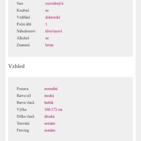
Stav
rozvedený/á
Kouření
ne
Vzdělání
doktorské
Počet dětí
1
Náboženství
křesťanství
Alkohol
ne
Znamení
beran
Vzhled
Postava
normální
Barva očí
modrá
Barva vlasů
hnědá
Výška
160-175 cm
Délka vlasů
dlouhá
Tetování
nemám
Piercing
nemám