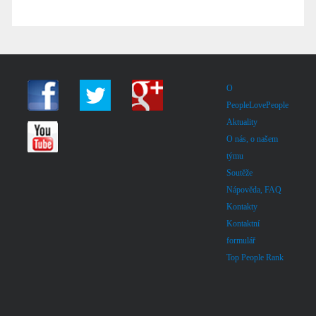
O
PeopleLovePeople
Aktuality
O nás, o našem
týmu
Soutěže
Nápověda, FAQ
Kontakty
Kontaktní
formulář
Top People Rank