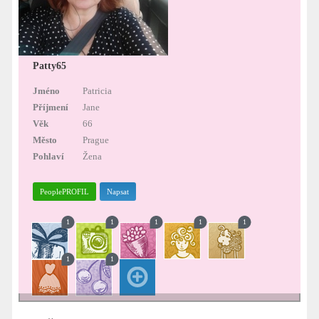
Patty65
Jméno
Patricia
Příjmení
Jane
Věk
66
Město
Prague
Pohlaví
Žena
PeoplePROFIL
Napsat
1
1
1
1
1
1
1