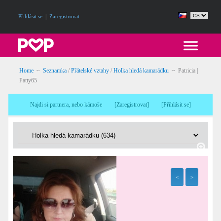
|
Přihlásit se
Zaregistrovat
Home
~
Seznamka
/
Přátelské vztahy
/
Holka hledá kamarádku
~ Patricia |
Patty65
Najdi si partnera, nebo kámoše
[
Zaregistrovat
]
[
Přihlásit se
]
<
>