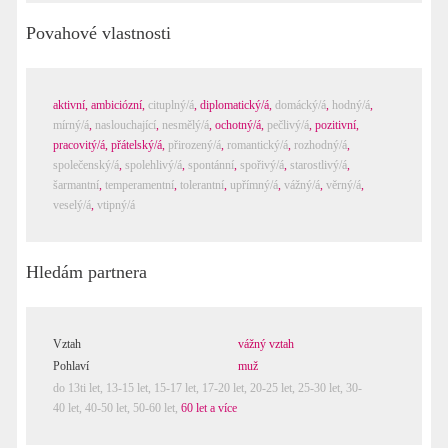
Povahové vlastnosti
aktivní
,
ambiciózní
,
cituplný/á
,
diplomatický/á
,
domácký/á
,
hodný/á
,
mírný/á
,
naslouchající
,
nesmělý/á
,
ochotný/á
,
pečlivý/á
,
pozitivní
,
pracovitý/á
,
přátelský/á
,
přirozený/á
,
romantický/á
,
rozhodný/á
,
společenský/á
,
spolehlivý/á
,
spontánní
,
spořivý/á
,
starostlivý/á
,
šarmantní
,
temperamentní
,
tolerantní
,
upřímný/á
,
vážný/á
,
věrný/á
,
veselý/á
,
vtipný/á
Hledám partnera
Vztah
vážný vztah
Pohlaví
muž
do 13ti let
,
13-15 let
,
15-17 let
,
17-20 let
,
20-25 let
,
25-30 let
,
30-
40 let
,
40-50 let
,
50-60 let
,
60 let a více