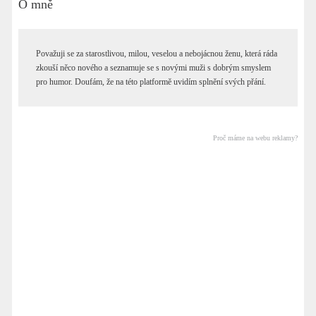
O mně
Považuji se za starostlivou, milou, veselou a nebojácnou ženu, která ráda
zkouší něco nového a seznamuje se s novými muži s dobrým smyslem
pro humor. Doufám, že na této platformě uvidím splnění svých přání.
Proč máme na webu reklamy?